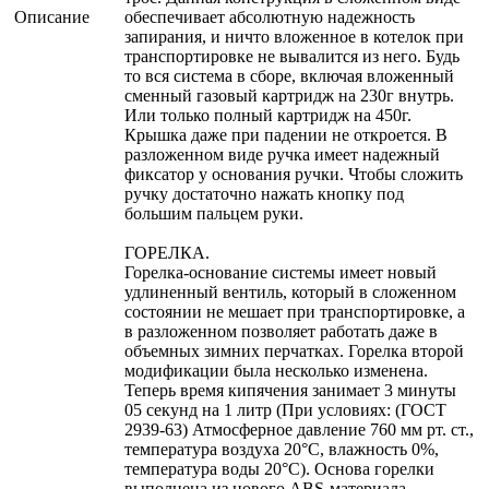
Описание
обеспечивает абсолютную надежность
запирания, и ничто вложенное в котелок при
транспортировке не вывалится из него. Будь
то вся система в сборе, включая вложенный
сменный газовый картридж на 230г внутрь.
Или только полный картридж на 450г.
Крышка даже при падении не откроется. В
разложенном виде ручка имеет надежный
фиксатор у основания ручки. Чтобы сложить
ручку достаточно нажать кнопку под
большим пальцем руки.
ГОРЕЛКА.
Горелка-основание системы имеет новый
удлиненный вентиль, который в сложенном
состоянии не мешает при транспортировке, а
в разложенном позволяет работать даже в
объемных зимних перчатках. Горелка второй
модификации была несколько изменена.
Теперь время кипячения занимает 3 минуты
05 секунд на 1 литр (При условиях: (ГОСТ
2939-63) Атмосферное давление 760 мм рт. ст.,
температура воздуха 20°С, влажность 0%,
температура воды 20°С). Основа горелки
выполнена из нового ABS-материала