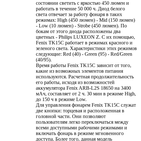
состоянии светить с яркостью 450 люмен и
работать в течение 50 000 ч. Диод белого
света отвечает за работу фонаря в таких
режимах: High (450 люмен) - Mid (150 люмен)
- Low (10 люмен) - Strobe (450 люмен). По
бокам от этого диода расположены два
цветных - Philips LUXEON Z. С их помощью,
Fenix TK15C работает в режимах красного и
зеленого света. Характеристики этих режимов
следующие: Red (40) - Green (95) - Red/Green
(40/95).
Время работы Fenix TK15C зависит от того,
какие из возможных элементов питания
используются. Расчетная продолжительность
его работы, исходя из возможностей
аккумулятора Fenix ARB-L2S 18650 на 3400
мАч, составляет от 2 ч. 30 мин в режиме High,
до 150 ч в режиме Low.
Для управления фонарем Fenix TK15C служат
две кнопки: торцевая и расположенная в
головной части. Они позволяют
пользователям легко переключаться между
всеми доступными рабочими режимами и
включать фонарь в режиме мгновенного
доступа. Более того, данная модель