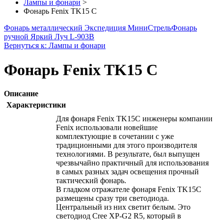
Лампы и фонари
>
Фонарь Fenix TK15 C
Фонарь металлический Экспедиция МиниСтрель
Фонарь
ручной Яркий Луч L-903B
Вернуться к: Лампы и фонари
Фонарь Fenix TK15 C
Описание
Характеристики
Для фонаря Fenix TK15C инженеры компании
Fenix использовали новейшие
комплектующие в сочетании с уже
традиционными для этого производителя
технологиями. В результате, был выпущен
чрезвычайно практичный для использования
в самых разных задач освещения прочный
тактический фонарь.
В гладком отражателе фонаря Fenix TK15C
размещены сразу три светодиода.
Центральный из них светит белым. Это
светодиод Cree XP-G2 R5, который в