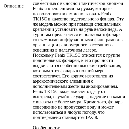
совместима с выносной тактической кнопкой
Описание
Fenix и креплениями на ружье, которые
позволят охотникам использовать Fenix
TK15C в качестве подствольного фонаря. Эту
же модель можно при помощи специальных
креплений установить на руль велосипеда. А
туристам предлагается использовать фонарь
со съемными диффузионными фильтрами для
организации равномерного рассеянного
освещения в палаточном лагере.
Поскольку Fenix TK15C относится к группе
подствольных фонарей, к его прочности
выдвигаются особенно высокие требования,
которым этот фонарь в полной мере
соответствует. Его корпус изготовлен из
аэрокосмического алюминия с
дополнительным жестким анодированием.
Fenix TK15C выдерживает отдачу от
выстрела, случайные удары, падение на камни
с высоты не более метра. Кроме того, фонарь
совершенно не пропускает воду и может
использоваться в любую погоду, что
подтверждено стандартом IPX-8.
Особенности: