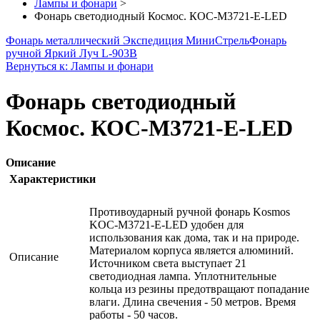
Лампы и фонари
>
Фонарь светодиодный Космос. КОС-M3721-E-LED
Фонарь металлический Экспедиция МиниСтрель
Фонарь
ручной Яркий Луч L-903B
Вернуться к: Лампы и фонари
Фонарь светодиодный
Космос. КОС-M3721-E-LED
Описание
Характеристики
Противоударный ручной фонарь Kosmos
KOC-M3721-E-LED удобен для
использования как дома, так и на природе.
Материалом корпуса является алюминий.
Описание
Источником света выступает 21
светодиодная лампа. Уплотнительные
кольца из резины предотвращают попадание
влаги. Длина свечения - 50 метров. Время
работы - 50 часов.