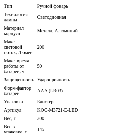
Тип
Ручной фонарь
Технология
Светодиодная
лампы
Материал
Металл, Алюминий
корпуса
Макс.
световой
200
поток, Люмен
Макс. время
работы от
50
батарей, ч
Защищенность
Ударопрочность
Форм-фактор
AAA (LR03)
батареи
Упаковка
Блистер
Артикул
KOC-M3721-E-LED
Вес, г
300
Вес в
145
упаковке, г