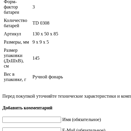
Форм-
фактор
3
батареи
Количество
TD 0308
батарей
Артикул
130 x 50 x 85
Размеры, мм
9 x 9 x 5
Размер
упаковки
145
(ДхШхВ),
см
Вес в
Ручной фонарь
упаковке, г
Перед покупкой уточняйте технические характеристики и ком
Добавить комментарий
Имя (обязательное)
E-Mail (обязательное)