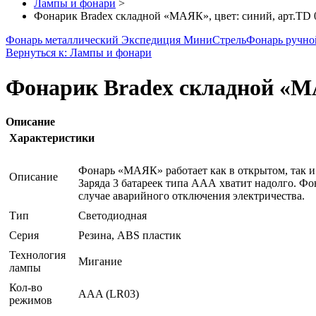
Лампы и фонари
>
Фонарик Bradex складной «МАЯК», цвет: синий, арт.TD 
Фонарь металлический Экспедиция МиниСтрель
Фонарь ручно
Вернуться к: Лампы и фонари
Фонарик Bradex складной «МА
Описание
Характеристики
Фонарь «МАЯК» работает как в открытом, так и 
Описание
Заряда 3 батареек типа ААА хватит надолго. Фо
случае аварийного отключения электричества.
Тип
Светодиодная
Серия
Резина, ABS пластик
Технология
Мигание
лампы
Кол-во
AAA (LR03)
режимов