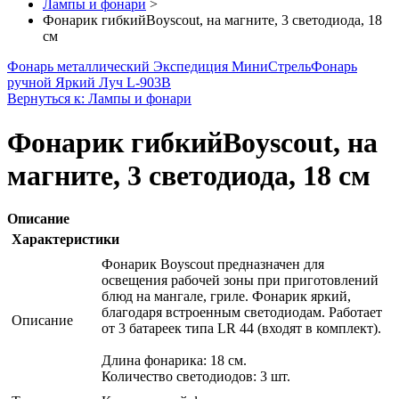
Лампы и фонари
>
Фонарик гибкийBoyscout, на магните, 3 светодиода, 18
см
Фонарь металлический Экспедиция МиниСтрель
Фонарь
ручной Яркий Луч L-903B
Вернуться к: Лампы и фонари
Фонарик гибкийBoyscout, на
магните, 3 светодиода, 18 см
Описание
Характеристики
Фонарик Boyscout предназначен для
освещения рабочей зоны при приготовлений
блюд на мангале, гриле. Фонарик яркий,
благодаря встроенным светодиодам. Работает
Описание
от 3 батареек типа LR 44 (входят в комплект).
Длина фонарика: 18 см.
Количество светодиодов: 3 шт.