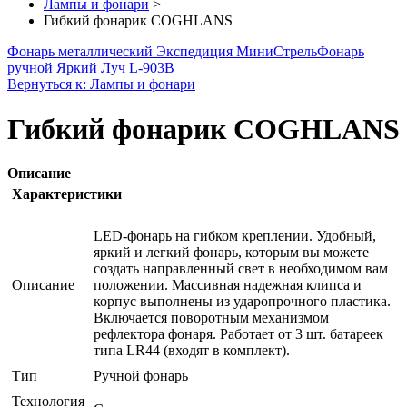
Лампы и фонари
>
Гибкий фонарик COGHLANS
Фонарь металлический Экспедиция МиниСтрель
Фонарь
ручной Яркий Луч L-903B
Вернуться к: Лампы и фонари
Гибкий фонарик COGHLANS
Описание
Характеристики
LED-фонарь на гибком креплении. Удобный,
яркий и легкий фонарь, которым вы можете
создать направленный свет в необходимом вам
Описание
положении. Массивная надежная клипса и
корпус выполнены из ударопрочного пластика.
Включается поворотным механизмом
рефлектора фонаря. Работает от 3 шт. батареек
типа LR44 (входят в комплект).
Тип
Ручной фонарь
Технология