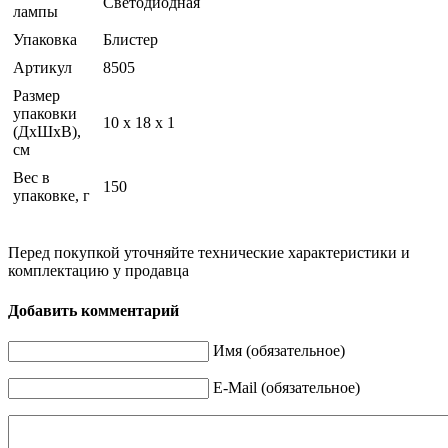
Светодиодная
лампы
Упаковка
Блистер
Артикул
8505
Размер
упаковки
10 x 18 x 1
(ДхШхВ),
см
Вес в
150
упаковке, г
Перед покупкой уточняйте технические характеристики и
комплектацию у продавца
Добавить комментарий
Имя (обязательное)
E-Mail (обязательное)