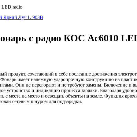
 LED radio
й Яркий Луч L-903B
онарь c радио КОС Ac6010 LED
ый продукт, сочетающий в себе последние достижения электрот
е. Фонарь имеет надежную ударопрочную конструкцию из пластик
тами. Они не перегорают и не требуют замены. Включение и 
ное устройство и индикацию процесса зарядки. Благодаря удобн
ить с места на место и освещать объекты на земле. Функция крюч
тован сетевым шнуром для подзарядки.