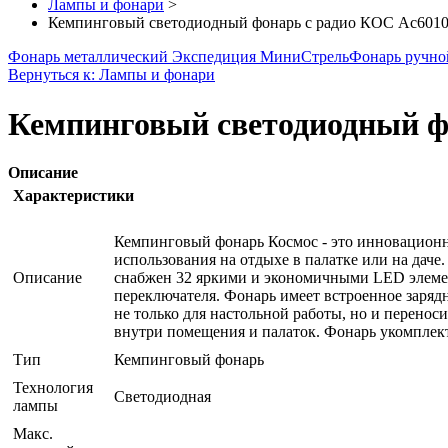
Лампы и фонари
>
Кемпинговый светодиодный фонарь c радио КОС Ac6010
Фонарь металлический Экспедиция МиниСтрель
Фонарь ручно
Вернуться к: Лампы и фонари
Кемпинговый светодиодный ф
Описание
Характеристики
Кемпинговый фонарь Космос - это инновационн
использования на отдыхе в палатке или на дач
Описание
снабжен 32 яркими и экономичными LED элемен
переключателя. Фонарь имеет встроенное заряд
не только для настольной работы, но и перенос
внутри помещения и палаток. Фонарь укомплек
Тип
Кемпинговый фонарь
Технология
Светодиодная
лампы
Макс.