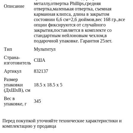
металлу,отвертка Phillips,средняя
Описание
отвертка,маленькая отвертка, съемная
карманная клипса, длина в закрытом
состоянии 6,6 см=2,6 дюймов,вес 168 гр.,все
опции фиксируются от случайного
закрытия,поставляется в комплекте со
стандартным нейлоновым чехлом,в
подарочной упаковке. Гарантия 25лет.
Тип
Мультитул
Страна-
США
изготовитель
Артикул
832137
Размер
упаковки
18.5 x 18.5 x 5
(ДхШхВ), см
Вес в
345
упаковке, г
Перед покупкой уточняйте технические характеристики и
комплектацию у продавца