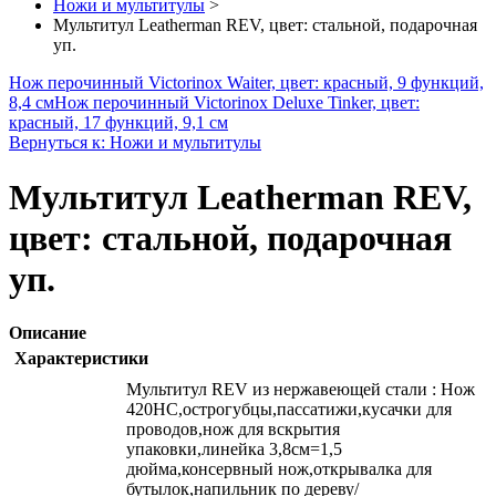
Ножи и мультитулы
>
Мультитул Leatherman REV, цвет: стальной, подарочная
уп.
Нож перочинный Victorinox Waiter, цвет: красный, 9 функций,
8,4 см
Нож перочинный Victorinox Deluxe Tinker, цвет:
красный, 17 функций, 9,1 см
Вернуться к: Ножи и мультитулы
Мультитул Leatherman REV,
цвет: стальной, подарочная
уп.
Описание
Характеристики
Мультитул REV из нержавеющей стали : Нож
420НС,острогубцы,пассатижи,кусачки для
проводов,нож для вскрытия
упаковки,линейка 3,8см=1,5
дюйма,консервный нож,открывалка для
бутылок,напильник по дереву/