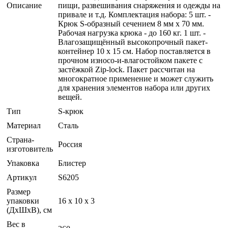
Описание
пищи, развешивания снаряжения и одежды на
привале и т.д. Комплектация набора: 5 шт. -
Крюк S-образный сечением 8 мм х 70 мм.
Рабочая нагрузка крюка - до 160 кг. 1 шт. -
Влагозащищённый высокопрочный пакет-
контейнер 10 х 15 см. Набор поставляется в
прочном износо-и-влагостойком пакете с
застёжкой Zip-lock. Пакет рассчитан на
многократное применение и может служить
для хранения элементов набора или других
вещей.
Тип
S-крюк
Материал
Сталь
Страна-
Россия
изготовитель
Упаковка
Блистер
Артикул
S6205
Размер
упаковки
16 x 10 x 3
(ДхШхВ), см
Вес в