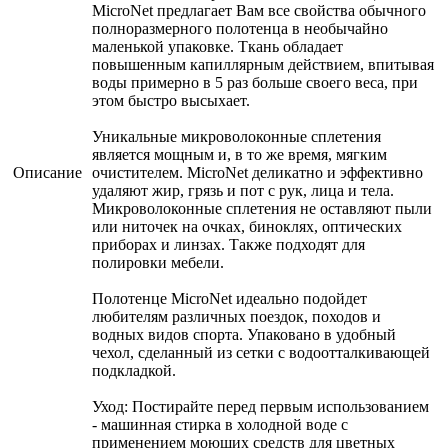
MicroNet предлагает Вам все свойства обычного
полноразмерного полотенца в необычайно
маленькой упаковке. Ткань обладает
повышенным капиллярным действием, впитывая
воды примерно в 5 раз больше своего веса, при
этом быстро высыхает.
Уникальные микроволоконные сплетения
является мощным и, в то же время, мягким
Описание
очистителем. MicroNet деликатно и эффективно
удаляют жир, грязь и пот с рук, лица и тела.
Микроволоконные сплетения не оставляют пыли
или ниточек на очках, биноклях, оптических
приборах и линзах. Также подходят для
полировки мебели.
Полотенце MicroNet идеально подойдет
любителям различных поездок, походов и
водных видов спорта. Упаковано в удобный
чехол, сделанный из сетки с водоотталкивающей
подкладкой.
Уход: Постирайте перед первым использованием
- машинная стирка в холодной воде с
применением моющих средств для цветных