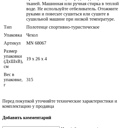
тканей. Машинная или ручная стирка в теплой
воде. Не используйте отбеливатель. Отожмите
руками и повесьте сушиться или сушите в
сушильной машине при низкой температуре.
Тип
Полотенце спортивно-туристическое
Упаковка
Чехол
Артикул
MN 68067
Размер
упаковки
19 x 26 x 4
(ДхШхВ),
см
Вес в
упаковке,
315
г
Перед покупкой уточняйте технические характеристики и
комплектацию у продавца
Добавить комментарий