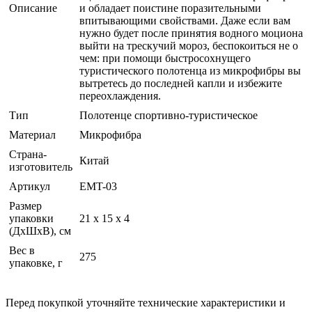
Описание
и обладает поистине поразительными
впитывающими свойствами. Даже если вам
нужно будет после принятия водного моциона
выйти на трескучий мороз, беспокоиться не о
чем: при помощи быстросохнущего
туристического полотенца из микрофибры вы
вытретесь до последней капли и избежите
переохлаждения.
Тип
Полотенце спортивно-туристическое
Материал
Микрофибра
Страна-
Китай
изготовитель
Артикул
EMT-03
Размер
упаковки
21 x 15 x 4
(ДхШхВ), см
Вес в
275
упаковке, г
Перед покупкой уточняйте технические характеристики и