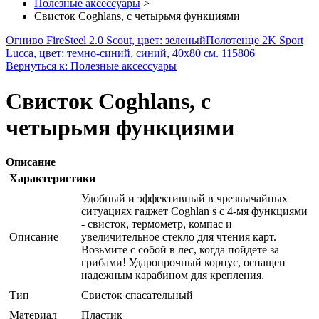
Полезные аксессуары
>
Свисток Coghlans, с четырьмя функциями
Огниво FireSteel 2.0 Scout, цвет: зеленый
Полотенце 2K Sport
Lucca, цвет: темно-синий, синий, 40х80 см. 115806
Вернуться к: Полезные аксессуары
Свисток Coghlans, с
четырьмя функциями
Описание
Характеристики
Удобный и эффективный в чрезвычайных
ситуациях гаджет Coghlan s с 4-мя функциями
- свисток, термометр, компас и
Описание
увеличительное стекло для чтения карт.
Возьмите с собой в лес, когда пойдете за
грибами! Ударопрочный корпус, оснащен
надежным карабином для крепления.
Тип
Свисток спасательный
Материал
Пластик