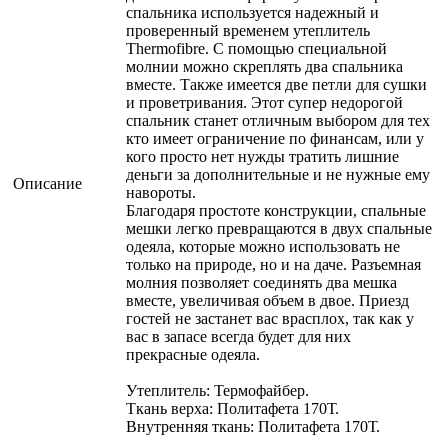
спальника используется надежный и
проверенный временем утеплитель
Thermofibre. С помощью специальной
молнии можно скреплять два спальника
вместе. Также имеется две петли для сушки
и проветривания. Этот супер недорогой
спальник станет отличным выбором для тех
кто имеет ограничение по финансам, или у
кого просто нет нужды тратить лишние
деньги за дополнительные и не нужные ему
Описание
навороты.
Благодаря простоте конструкции, спальные
мешки легко превращаются в двух спальные
одеяла, которые можно использовать не
только на природе, но и на даче. Разъемная
молния позволяет соединять два мешка
вместе, увеличивая объем в двое. Приезд
гостей не застанет вас врасплох, так как у
вас в запасе всегда будет для них
прекрасные одеяла.
Утеплитель: Термофайбер.
Ткань верха: Политафета 170Т.
Внутренняя ткань: Политафета 170Т.