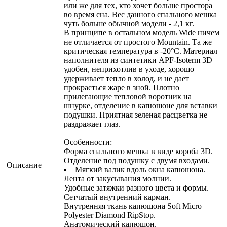
или же для тех, кто хочет больше простора
во время сна. Вес данного спального мешка
чуть больше обычной модели - 2,1 кг.
В принципе в остальном модель Wide ничем
не отличается от простого Mountain. Та же
критическая температура в -20°C. Материал
наполнителя из синтетики APF-Isoterm 3D
удобен, неприхотлив в уходе, хорошо
удерживает тепло в холод, и не дает
прокрасться жаре в зной. Плотно
прилегающие тепловой воротник на
шнурке, отделение в капюшоне для вставки
подушки. Приятная зеленая расцветка не
раздражает глаз.
Особенности:
Форма спального мешка в виде короба 3D.
Отделение под подушку с двумя входами.
Описание
Мягкий валик вдоль окна капюшона.
Лента от закусывания молнии.
Удобные затяжки разного цвета и формы.
Сетчатый внутренний карман.
Внутренняя ткань капюшона Soft Micro
Polyester Diamond RipStop.
Анатомический капюшон.