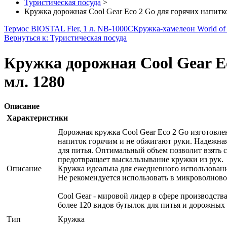
Туристическая посуда
>
Кружка дорожная Cool Gear Eco 2 Go для горячих напитко
Термос BIOSTAL Fler, 1 л. NB-1000С
Кружка-хамелеон World of
Вернуться к: Туристическая посуда
Кружка дорожная Cool Gear Ec
мл. 1280
Описание
Характеристики
Дорожная кружка Cool Gear Eco 2 Go изготовле
напиток горячим и не обжигают руки. Надежна
для питья. Оптимальный объем позволит взять 
предотвращает выскальзывание кружки из рук.
Описание
Кружка идеальна для ежедневного использовани
Не рекомендуется использовать в микроволнов
Cool Gear - мировой лидер в сфере производст
более 120 видов бутылок для питья и дорожных 
Тип
Кружка