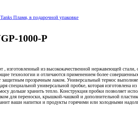
 Tanks Пламя, в подарочной упаковке
NGP-1000-P
, изготовленный из высококачественной нержавеющей стали, от
ающие технологии и отличаются применением более совершенны
т защитным прозрачным лаком. Универсальный термос выполняет
одаря специальной универсальной пробке, которая изготовлена из 
осу дольше хранить тепло. Конструкция пробки позволяет исполь
шком для переноски, крышкой-чашкой и дополнительной пластик
анит ваши напитки и продукты горячими или холодными надолг