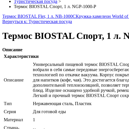
Туристическая посуда
>
Термос BIOSTAL Спорт, 1 л. NGP-1000-P
Термос BIOSTAL Fler, 1 л. NB-1000С
Кружка-хамелеон World of
Вернуться к: Туристическая посуда
Термос BIOSTAL Спорт, 1 л. 
Описание
Характеристики
Универсальный пищевой термос BIOSTAL Спорт 
вобрали в себя самые передовые энергосберег
технологией по откачке вакуума. Корпус покры
Описание
для напитков (кофе, чая). Это достигается благ
дополнительной теплоизоляцией, позволяет терм
блюд. Изделие оснащено удобной ручкой, реме
Легкий и прочный термос BIOSTAL Спорт сохр
Тип
Нержавеющая сталь, Пластик
Серия
Для готовой еды
Материал
1
Страна-