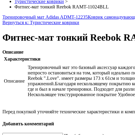
Туристические коврики
>
Фитнес-мат тонкий Reebok RAMT-11024BLL
Тренировочный мат Adidas ADMT-12235
Коврик самонадувающи
Вернуться к: Туристические коврики
Фитнес-мат тонкий Reebok 
Описание
Характеристики
Тренировочный мат это базовый аксессуар каждого
непросто остановиться на том, который идеально 
Reebok ".Love". имеет размеры 173 x 61см и тол
Описание
упражнений.Благодаря нескользящему покрытию ков
где и был в начале тренировки. Подходит для разл
Нескользящее текстурированное покрытие Удобное 
Перед покупкой уточняйте технические характеристики и ком
Добавить комментарий