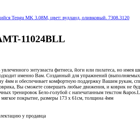
йся Tengu MK 3.08M, цвет: вудланд, оливковый. 7308.3120
RAMT-11024BLL
 увлеченного энтузиаста фитнеса, йоги или пилатеса, но имея 
подходит именно Вам. Созданный для упражнений (выполняемых н
щину 4мм и обеспечивает комфортную поддержку Вашим рукам, с
рика, Вы сможете совершать любые движения, и коврик не буде
ичных тренировок Бело-голубой с напечатанным текстом &apos.L
мягкое покрытие, размеры 173 x 61см, толщина 4мм
плектацию у продавца