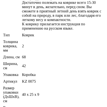
Достаточно полежать на коврике всего 15-30
минут в день, желательно, перед сном. Вы
сможете в приятный летний день взять коврик с
собой на природу, в парк или лес, благодаря его
легкому весу и компактности.
К коврику прилагается инструкция по
применению на русском языке.
Тип
Коврик
Толщина
коврика,
2
мм
Длина, см
68
Ширина,
42
см
Упаковка
Коробка
Артикул
KZ 0075
Размер
упаковки
40 x 25 x 9
(ДхШхВ),
см