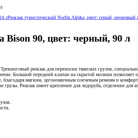
 л
24 л
Рюкзак туристический Norfin Alpika, цвет: серый, неоновый 
Bison 90, цвет: черный, 90 л
 Трекинговый рюкзак для переноски тяжелых грузов, специально
еление. Большой передний клапан на скрытой молнии позволяет 
е, благодаря мягким, эргономичным плечевым ремням и комфорт
ие грузы. Рюкзак имеет крепление для ледоруба, отделение для а
узов.
ости.