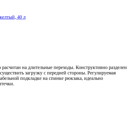
желтый, 40 л
 расчитан на длительные переходы. Конструктивно разделен
осуществить загрузку с передней стороны. Регулируемая
абельной подкладке на спинке рюкзака, идеально
птечки.