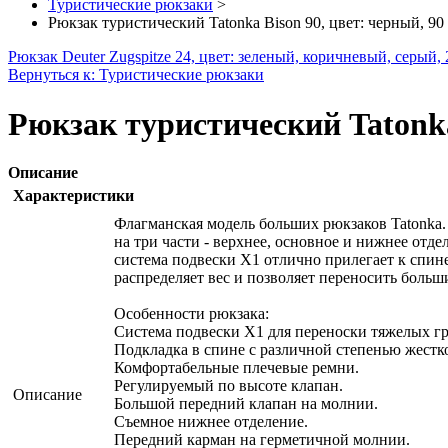
Туристические рюкзаки
>
Рюкзак туристический Tatonka Bison 90, цвет: черный, 90
Рюкзак Deuter Zugspitze 24, цвет: зеленый, коричневый, серый, 
Вернуться к: Туристические рюкзаки
Рюкзак туристический Tatonka 
Описание
Характеристики
Флагманская модель больших рюкзаков Tatonka.
на три части - верхнее, основное и нижнее отд
система подвески Х1 отлично прилегает к спин
распределяет вес и позволяет переносить больш
Особенности рюкзака:
Система подвески Х1 для переноски тяжелых гр
Подкладка в спине с различной степенью жестк
Комфортабельные плечевые ремни.
Регулируемый по высоте клапан.
Описание
Большой передний клапан на молнии.
Съемное нижнее отделение.
Передний карман на герметичной молнии.