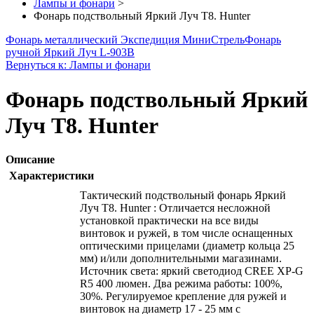
Лампы и фонари
>
Фонарь подствольный Яркий Луч T8. Hunter
Фонарь металлический Экспедиция МиниСтрель
Фонарь
ручной Яркий Луч L-903B
Вернуться к: Лампы и фонари
Фонарь подствольный Яркий
Луч T8. Hunter
Описание
Характеристики
Тактический подствольный фонарь Яркий
Луч T8. Hunter : Отличается несложной
установкой практически на все виды
винтовок и ружей, в том числе оснащенных
оптическими прицелами (диаметр кольца 25
мм) и/или дополнительными магазинами.
Источник света: яркий светодиод CREE XP-G
R5 400 люмен. Два режима работы: 100%,
30%. Регулируемое крепление для ружей и
винтовок на диаметр 17 - 25 мм с