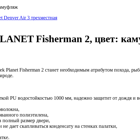
камуфляж
et Denver Air 3 трехместная
LANET Fisherman 2, цвет: ка
ek Planet Fisherman 2 станет необходимым атрибутом похода, ры
ироде.
иткой PU водостойкостью 1000 мм, надежно защитит от дождя и в
оволокна,
ованного полиэтилена,
в полный размер двери,
 не дает скапливаться конденсату на стенках палатки,
тке.