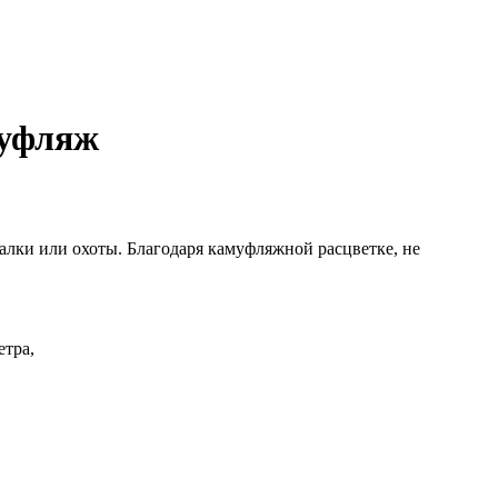
муфляж
балки или охоты. Благодаря камуфляжной расцветке, не
етра,