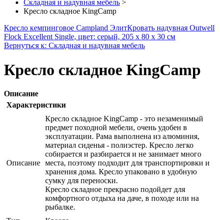
Складная и надувная мебель
>
Кресло складное KingCamp
Кресло кемпинговое Campland Элит
Кровать надувная Outwell
Flock Excellent Single, цвет: серый, 205 х 80 х 30 см
Вернуться к: Складная и надувная мебель
Кресло складное KingCamp
Описание
Характеристики
Кресло складное KingCamp - это незаменимый
предмет походной мебели, очень удобен в
эксплуатации. Рама выполнена из алюминия,
материал сиденья - полиэстер. Кресло легко
собирается и разбирается и не занимает много
Описание
места, поэтому подходит для транспортировки и
хранения дома. Кресло упаковано в удобную
сумку для переноски.
Кресло складное прекрасно подойдет для
комфортного отдыха на даче, в походе или на
рыбалке.