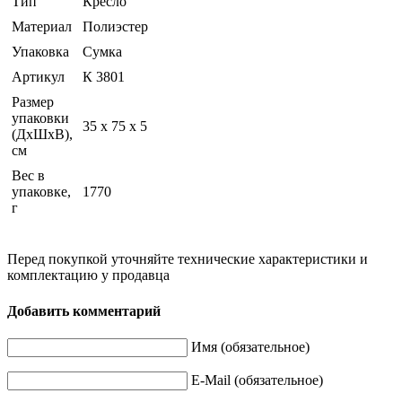
Тип
Кресло
Материал
Полиэстер
Упаковка
Сумка
Артикул
К 3801
Размер
упаковки
35 x 75 x 5
(ДхШхВ),
см
Вес в
упаковке,
1770
г
Перед покупкой уточняйте технические характеристики и
комплектацию у продавца
Добавить комментарий
Имя (обязательное)
E-Mail (обязательное)