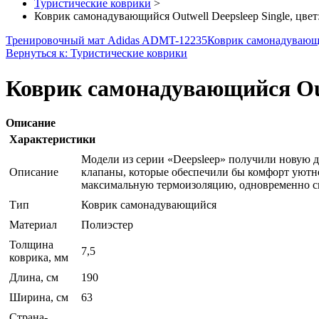
Туристические коврики
>
Коврик самонадувающийся Outwell Deepsleep Single, цвет:
Тренировочный мат Adidas ADMT-12235
Коврик самонадувающи
Вернуться к: Туристические коврики
Коврик самонадувающийся Outwe
Описание
Характеристики
Модели из серии «Deepsleep» получили новую д
Описание
клапаны, которые обеспечили бы комфорт уютно
максимальную термоизоляцию, одновременно сни
Тип
Коврик самонадувающийся
Материал
Полиэстер
Толщина
7,5
коврика, мм
Длина, см
190
Ширина, см
63
Страна-