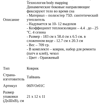
Технология body mapping
Динамические боковые направляющие
фиксируют тело во время сна
- Материал – полиэстер 75D. синтетический
Описание
утеплитель
- Надувается за 10- 12 выдохов
- Коэффициент теплоизоляции – 4.4 . до - 25
°С. 4 сезона
- Размер - 183 см x 58.4 см x 6.5 см. в
сложенном виде - 12.7 см x 20.3 см
- Вес – 709 гр.
- В комплекте – коврик, набор для ремонта
(патч и клей), чехол
- Цвет - Оранжевый
Тип
Коврик
Страна-
Тайвань
изготовитель
Артикул
06IVOr01C
Размер
упаковки
21 x 12 x 11
(ДхШхВ), см