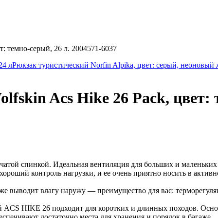
т: темно-серый, 26 л. 2004571-6037
24 л
Рюкзак туристический Norfin Alpika, цвет: серый, неоновый 
fskin Acs Hike 26 Pack, цвет: 
тчатой спинкой. Идеальная вентиляция для больших и маленьк
ороший контроль нагрузки, и ее очень приятно носить в актив
же выводит влагу наружу — преимущество для вас: терморегуля
й ACS HIKE 26 подходит для коротких и длинных походов. Основ
еспечивают достаточно места для хранения и порядок в багаже.