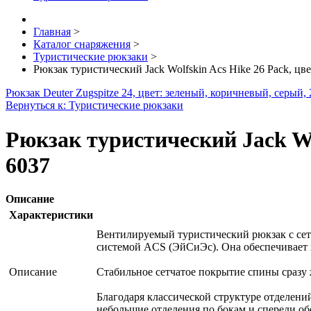
Главная
>
Каталог снаряжения
>
Туристические рюкзаки
>
Рюкзак туристический Jack Wolfskin Acs Hike 26 Pack, цве
Рюкзак Deuter Zugspitze 24, цвет: зеленый, коричневый, серый, 
Вернуться к: Туристические рюкзаки
Рюкзак туристический Jack Wol
6037
Описание
Характеристики
Вентилируемый туристический рюкзак с се
системой ACS (ЭйСиЭс). Она обеспечивает х
Описание
Стабильное сетчатое покрытие спины сразу 
Благодаря классической структуре отделени
небольшие отделения по бокам и спереди об