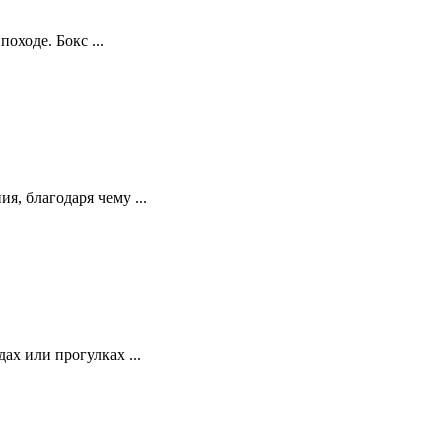
оходе. Бокс ...
я, благодаря чему ...
ах или прогулках ...