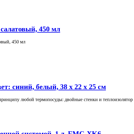
 салатовый, 450 мл
товый, 450 мл
: синий, белый, 38 х 22 х 25 см
 принципу любой термопосуды: двойные стенки и теплоизолятор 
менной системой, 1 л. FMC-XK6